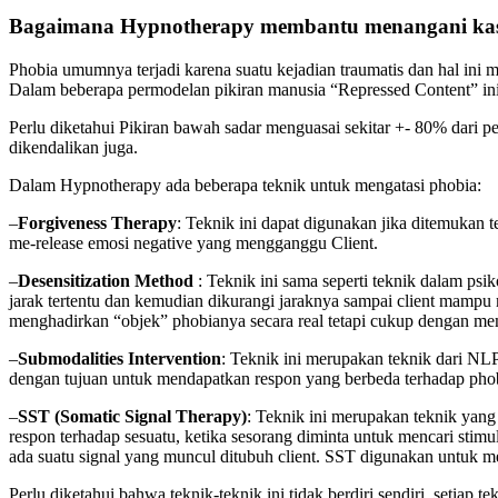
Bagaimana Hypnotherapy membantu menangani kas
Phobia umumnya terjadi karena suatu kejadian traumatis dan hal ini
Dalam beberapa permodelan pikiran manusia “Repressed Content” ini
Perlu diketahui Pikiran bawah sadar menguasai sekitar +- 80% dari pe
dikendalikan juga.
Dalam Hypnotherapy ada beberapa teknik untuk mengatasi phobia:
–
Forgiveness Therapy
: Teknik ini dapat digunakan jika ditemukan 
me-release emosi negative yang mengganggu Client.
–
Desensitization Method
: Teknik ini sama seperti teknik dalam psi
jarak tertentu dan kemudian dikurangi jaraknya sampai client mampu 
menghadirkan “objek” phobianya secara real tetapi cukup dengan mem
–
Submodalities Intervention
: Teknik ini merupakan teknik dari NLP
dengan tujuan untuk mendapatkan respon yang berbeda terhadap phobia
–
SST (Somatic Signal Therapy)
: Teknik ini merupakan teknik yang
respon terhadap sesuatu, ketika sesorang diminta untuk mencari stimu
ada suatu signal yang muncul ditubuh client. SST digunakan untuk me
Perlu diketahui bahwa teknik-teknik ini tidak berdiri sendiri, setiap