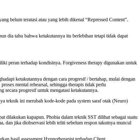
ang belum teratasi atau yang lebih dikenal “Repressed Content”.
un dia tahu bahwa ketakutannya itu berlebihan tetapi tidak dapat
iliki peran terhadap kondisinya. Forgiveness therapy digunakan untuk
nghadapi ketakutannya dengan cara progresif / bertahap, mulai dengan
roses mental rehearsal, sehingga therapis tidak perlu
g secara progresif untuk mengatasi ketakutannya.
nya teknik ini merubah kode-kode pada system saraf otak (Neuro)
at dilakukan kapapun. Phobia dalam teknik SST dilihat sebagai suatu
, dan jika diobservasi lebih teliti sebelum respon takutnya muncul
sarkan hasil assessment Hypnotherapist terhadap Client.