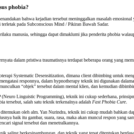
us phobia?
 menandakan bahwa kejadian tersebut meninggalkan masalah emosional y
 terletak pada Subconscious Mind / Pikiran Bawah Sadar.
rilaku manusia, sehingga dapat dimaklumi jika penderita phobia walaup
ternyata dalam pristiwa traumatisnya terdapat beberapa orang yang mem
koterapi Systematic Desensitization, dimana client dibimbing untuk me
mengatasi responnya, dalam hypnotherapy teknik ini digunakan dalama p
unculkan “objek” tersebut dalam mental klien, dan kemudian dibimbin
 (Neuro Linguistic Programming), teknik ini cukup sederhana, prinsip
 tersebut, salah satu teknik terkenalnya adalah
Fast Phobia Cure
.
 ditemukan oleh alm. Yan Nurindra, teknik ini cukup mudah bahkan dap
lusnya baik itu gambar, suara, rasa, maka akan muncul respon yang sama
ncari signal tersebut dan menetralkannya.
 teknik saling berkesinambungan, dan teknik yang tepat ditentukan berda